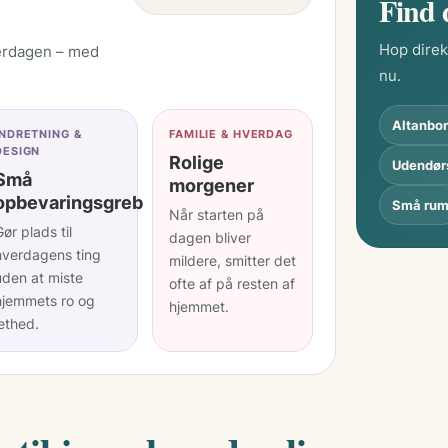
Find 
Find 
Hop direk
verdagen – med
rolig
nu.
Altanbo
INDRETNING &
FAMILIE & HVERDAG
DESIGN
Rolige
Udendør
Små
morgener
opbevaringsgreb
Små ru
Når starten på
ør plads til
dagen bliver
hverdagens ting
mildere, smitter det
uden at miste
ofte af på resten af
hjemmets ro og
hjemmet.
lethed.