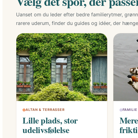
Vælg det spor, der passer
Uanset om du leder efter bedre familierytmer, grønne
rarere uderum, finder du guides og idéer, der hæn
ALTAN & TERRASSER
FAMILI
Lille plads, stor
Mere
udelivsfølelse
frikt