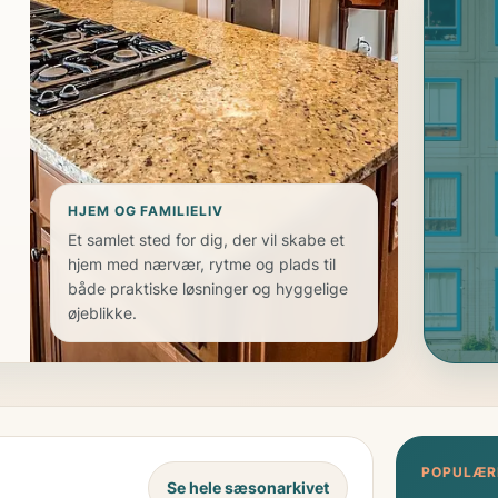
HJEM OG FAMILIELIV
Et samlet sted for dig, der vil skabe et
hjem med nærvær, rytme og plads til
både praktiske løsninger og hyggelige
øjeblikke.
SÆS
Gør
POPULÆR
og 
Se hele sæsonarkivet