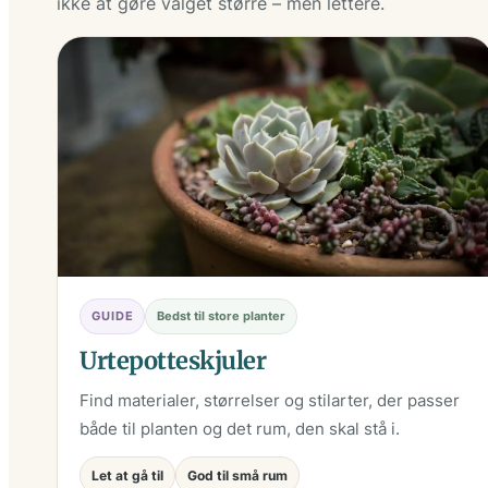
ikke at gøre valget større – men lettere.
GUIDE
Bedst til store planter
Urtepotteskjuler
Find materialer, størrelser og stilarter, der passer
både til planten og det rum, den skal stå i.
Let at gå til
God til små rum