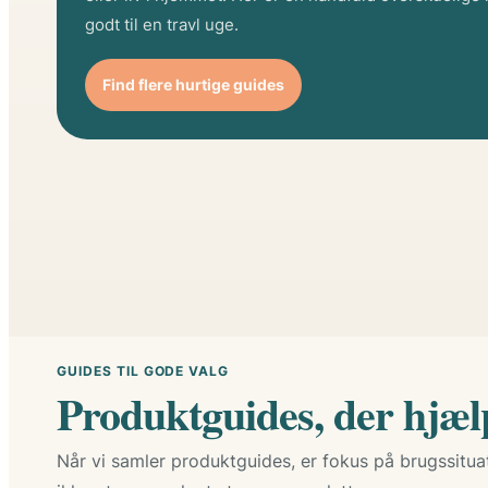
godt til en travl uge.
Find flere hurtige guides
GUIDES TIL GODE VALG
Produktguides, der hjælp
Når vi samler produktguides, er fokus på brugssitua