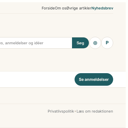
Forside
Om os
Øvrige artikler
Nyhedsbrev
◎
P
Søg
Se anmeldelser
•
Privatlivspolitik
Læs om redaktionen