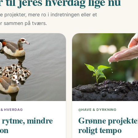
 til jeres hverdag lige nu
 projekter, mere ro i indretningen eller et
ger sammen på tværs.
E & HVERDAG
HAVE & DYRKNING
 rytme, mindre
Grønne projekter
ion
roligt tempo