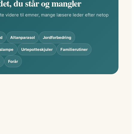
det, du står og mangler
idéer til skygge, opbevaring, grønne hjørner og
te videre til emner, mange læsere leder efter netop
e stunder under åben himmel.
rd
Altanparasol
Jordforbedring
slampe
Urtepotteskjuler
Familierutiner
m
Forår