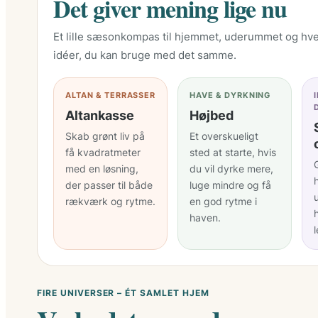
Det giver mening lige nu
Et lille sæsonkompas til hjemmet, uderummet og h
idéer, du kan bruge med det samme.
ALTAN & TERRASSER
HAVE & DYRKNING
Altankasse
Højbed
Skab grønt liv på
Et overskueligt
få kvadratmeter
sted at starte, hvis
G
med en løsning,
du vil dyrke mere,
der passer til både
luge mindre og få
rækværk og rytme.
en god rytme i
haven.
FIRE UNIVERSER – ÉT SAMLET HJEM