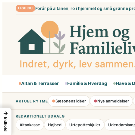
Spring
Forår på altanen, ro i hjemmet og små grønne pr
LIGE NU
til
indhold
Altan & Terrasser
Familie & Hverdag
Have & 
●
Sæsonens idéer
●
Nye anmeldelser
AKTUEL RYTME
→
REDAKTIONELT UDVALG
Indhold
Altankasse
Højbed
Urtepotteskjuler
Udendørslam