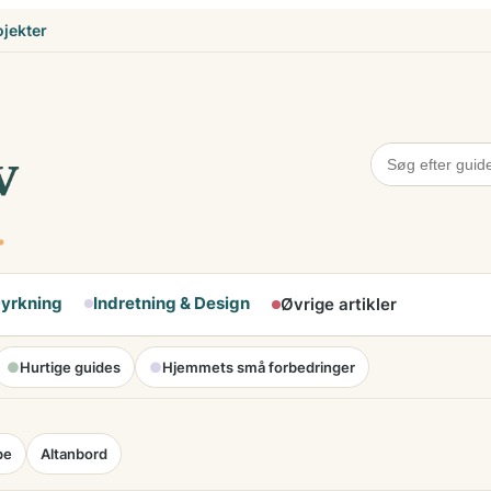
ojekter
Dyrkning
Indretning & Design
Øvrige artikler
●
Hurtige guides
●
Hjemmets små forbedringer
pe
Altanbord