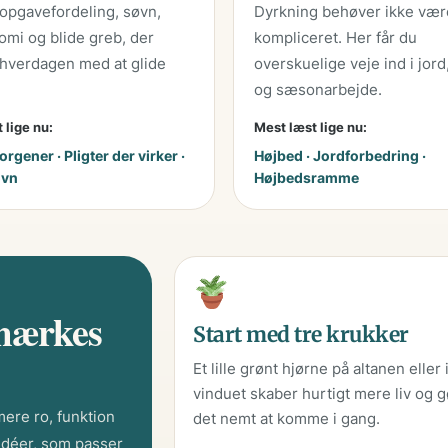
 opgavefordeling, søvn,
Dyrkning behøver ikke vær
mi og blide greb, der
kompliceret. Her får du
hverdagen med at glide
overskuelige veje ind i jord
og sæsonarbejde.
 lige nu:
Mest læst lige nu:
rgener · Pligter der virker ·
Højbed · Jordforbedring ·
øvn
Højbedsramme
 mærkes
Start med tre krukker
Et lille grønt hjørne på altanen eller 
vinduet skaber hurtigt mere liv og g
mere ro, funktion
det nemt at komme i gang.
 idéer, som passer