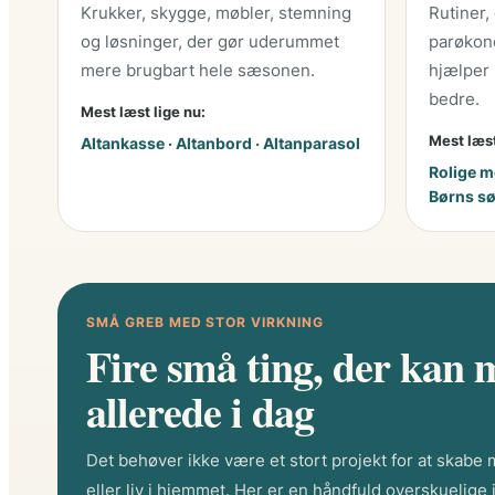
Krukker, skygge, møbler, stemning
Rutiner,
og løsninger, der gør uderummet
parøkono
mere brugbart hele sæsonen.
hjælper 
bedre.
Mest læst lige nu:
Mest læst
Altankasse · Altanbord · Altanparasol
Rolige mo
Børns s
SMÅ GREB MED STOR VIRKNING
Fire små ting, der kan
allerede i dag
Det behøver ikke være et stort projekt for at skabe 
eller liv i hjemmet. Her er en håndfuld overskuelige