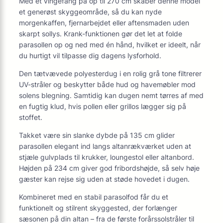
Med et vingefang på op til 270 cm skaber denne model
et generøst skyggeområde, så du kan nyde
morgenkaffen, fjernarbejdet eller aftensmaden uden
skarpt sollys. Krank-funktionen gør det let at folde
parasollen op og ned med én hånd, hvilket er ideelt, når
du hurtigt vil tilpasse dig dagens lysforhold.
Den tætvævede polyesterdug i en rolig grå tone filtrerer
UV-stråler og beskytter både hud og havemøbler mod
solens blegning. Samtidig kan dugen nemt tørres af med
en fugtig klud, hvis pollen eller grillos lægger sig på
stoffet.
Takket være sin slanke dybde på 135 cm glider
parasollen elegant ind langs altanrækværket uden at
stjæle gulvplads til krukker, loungestol eller altanbord.
Højden på 234 cm giver god fribordshøjde, så selv høje
gæster kan rejse sig uden at støde hovedet i dugen.
Kombineret med en stabil parasolfod får du et
funktionelt og stilrent skyggested, der forlænger
sæsonen på din altan – fra de første forårssolstråler til