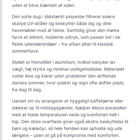
uden at blive blændet af solen.
Den sorte dug i slidstærkt polyester filtrerer solens
skarpe UV-stråler og beskytter både dig og dine
havemøbler mod at falme. Samtidig giver den mørke
farve et stilrent, moderne udtryk, som passer ind i de
fleste udendørsmiljøer – fra urban altan til klassisk
sommerhave.
Stellet er fremstillet i aluminium, hvilket betyder lav
vægt, høj styrke og minimal vedligeholdelse. Materialet
ruster ikke og klarer uden problemer den skiftende
danske sommer, hvor solskin og regn ofte skifter plads
fra dag til dag.
Uanset om du arrangerer et hyggeligt kaffehjørne eller
dækker op til middagsgæster, hjælper Alezio-parasollen
med at holde temperaturen nede og komforten helt i
top. Den store overflade giver også ekstra beskyttelse til
børn og kæledyr, så hele familien kan opholde sig ude
længere – uden at gå på kompromis med komforten.