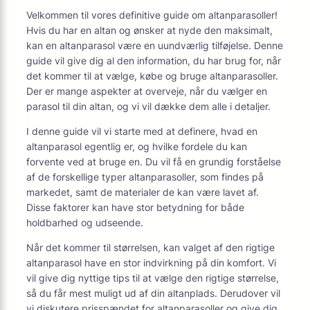
Velkommen til vores definitive guide om altanparasoller!
Hvis du har en altan og ønsker at nyde den maksimalt,
kan en altanparasol være en uundværlig tilføjelse. Denne
guide vil give dig al den information, du har brug for, når
det kommer til at vælge, købe og bruge altanparasoller.
Der er mange aspekter at overveje, når du vælger en
parasol til din altan, og vi vil dække dem alle i detaljer.
I denne guide vil vi starte med at definere, hvad en
altanparasol egentlig er, og hvilke fordele du kan
forvente ved at bruge en. Du vil få en grundig forståelse
af de forskellige typer altanparasoller, som findes på
markedet, samt de materialer de kan være lavet af.
Disse faktorer kan have stor betydning for både
holdbarhed og udseende.
Når det kommer til størrelsen, kan valget af den rigtige
altanparasol have en stor indvirkning på din komfort. Vi
vil give dig nyttige tips til at vælge den rigtige størrelse,
så du får mest muligt ud af din altanplads. Derudover vil
vi diskutere prisspændet for altanparasoller og give dig