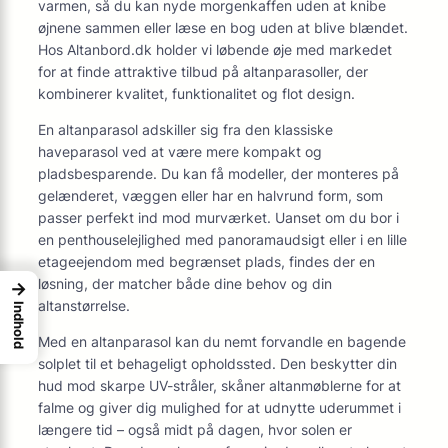
varmen, så du kan nyde morgenkaffen uden at knibe
øjnene sammen eller læse en bog uden at blive blændet.
Hos Altanbord.dk holder vi løbende øje med markedet
for at finde attraktive tilbud på altanparasoller, der
kombinerer kvalitet, funktionalitet og flot design.
En altanparasol adskiller sig fra den klassiske
haveparasol ved at være mere kompakt og
pladsbesparende. Du kan få modeller, der monteres på
gelænderet, væggen eller har en halvrund form, som
passer perfekt ind mod murværket. Uanset om du bor i
en penthouselejlighed med panoramaudsigt eller i en lille
etageejendom med begrænset plads, findes der en
løsning, der matcher både dine behov og din
→
altanstørrelse.
Indhold
Med en altanparasol kan du nemt forvandle en bagende
solplet til et behageligt opholdssted. Den beskytter din
hud mod skarpe UV-stråler, skåner altanmøblerne for at
falme og giver dig mulighed for at udnytte uderummet i
længere tid – også midt på dagen, hvor solen er