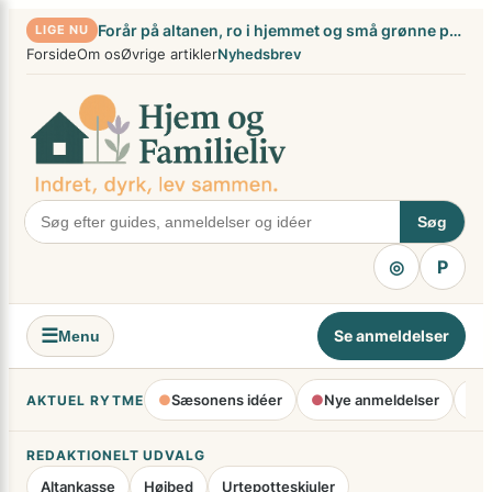
Spring
×
Forår på altanen, ro i hjemmet og små grønne projekter
LIGE NU
til
Forside
Om os
Øvrige artikler
Nyhedsbrev
indhold
Søg
◎
P
☰
Se anmeldelser
Menu
●
Sæsonens idéer
●
Nye anmeldelser
●
H
AKTUEL RYTME
REDAKTIONELT UDVALG
Altankasse
Højbed
Urtepotteskjuler