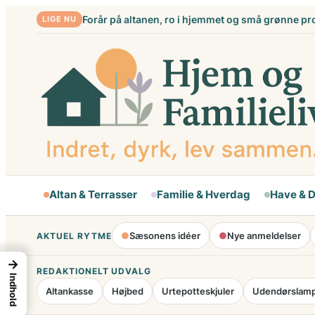
Spring
Forår på altanen, ro i hjemmet og små grønne pr
LIGE NU
til
indhold
Altan & Terrasser
Familie & Hverdag
Have & 
●
Sæsonens idéer
●
Nye anmeldelser
AKTUEL RYTME
→
REDAKTIONELT UDVALG
Indhold
Altankasse
Højbed
Urtepotteskjuler
Udendørslam