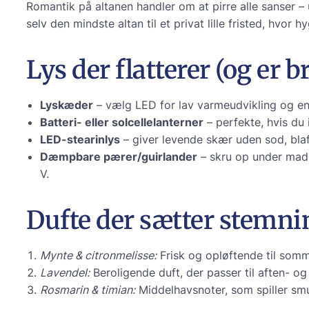
Romantik på altanen handler om at pirre alle sanser – 
selv den mindste altan til et privat lille fristed, hvor 
Lys der flatterer (og er 
Lyskæder
– vælg LED for lav varmeudvikling og ene
Batteri- eller solcellelanterner
– perfekte, hvis du 
LED-stearinlys
– giver levende skær uden sod, blaf
Dæmpbare pærer/guirlander
– skru op under madl
V.
Dufte der sætter stemn
Mynte & citronmelisse:
Frisk og opløftende til som
Lavendel:
Beroligende duft, der passer til aften- og
Rosmarin & timian:
Middelhavsnoter, som spiller s