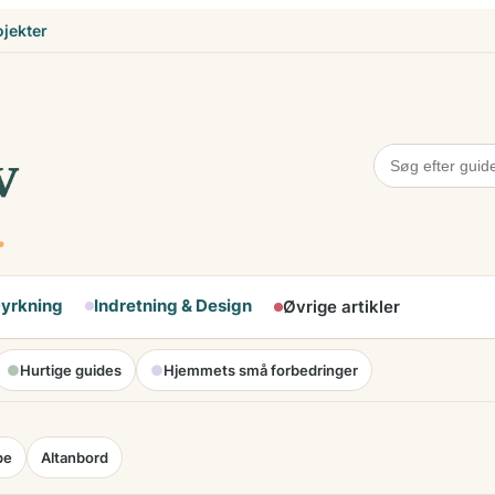
ojekter
Dyrkning
Indretning & Design
Øvrige artikler
●
Hurtige guides
●
Hjemmets små forbedringer
pe
Altanbord