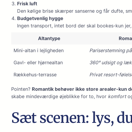
Frisk luft
Den kølige brise skærper sanserne og får dufte, sm
Budgetvenlig hygge
Ingen transport, intet bord der skal bookes-kun jer, 
Altantype
Roman
Mini-altan i lejligheden
Pariserstemning på
Gavl- eller hjørnealtan
360° udsigt og læ
Rækkehus-terrasse
Privat resort-følels
Pointen?
Romantik behøver ikke store arealer-kun d
skabe mindeværdige øjeblikke for to, hvor
komfort
o
Sæt scenen: lys, du