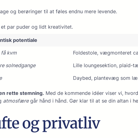
age og berøringer til at føles endnu mere levende.
et par puder og lidt kreativitet.
tisk potentiale
 få kvm
Foldestole, vægmonteret ca
kre solnedgange
Lille loungesektion, plaid-
e
Daybed, plantevæg som læ,
en rette stemning.
Med de kommende idéer viser vi, hvorda
g
atmosfære
går hånd i hånd. Gør klar til at se din altan i h
fte og privatliv