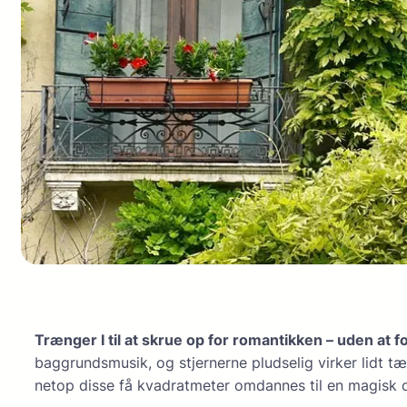
Trænger I til at skrue op for romantikken – uden at 
baggrundsmusik, og stjernerne pludselig virker lidt t
netop disse få kvadratmeter omdannes til en magisk d