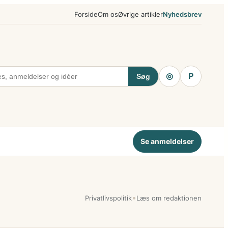
Forside
Om os
Øvrige artikler
Nyhedsbrev
◎
P
Søg
Se anmeldelser
•
Privatlivspolitik
Læs om redaktionen