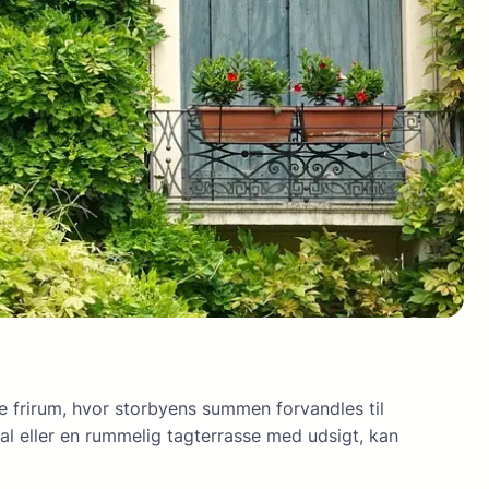
le frirum, hvor storbyens summen forvandles til
al eller en rummelig tagterrasse med udsigt, kan