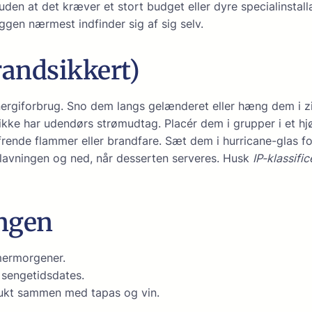
uden at det kræver et stort budget eller dyre specialinstall
hyggen nærmest indfinder sig af sig selv.
brandsikkert)
rgiforbrug. Sno dem langs gelænderet eller hæng dem i zig
ikke har udendørs strømudtag. Placér dem i grupper i et hjø
rende flammer eller brandfare. Sæt dem i hurricane-glas fo
avningen og ned, når desserten serveres. Husk
IP-klassific
ingen
mermorgener.
 sengetidsdates.
mukt sammen med tapas og vin.