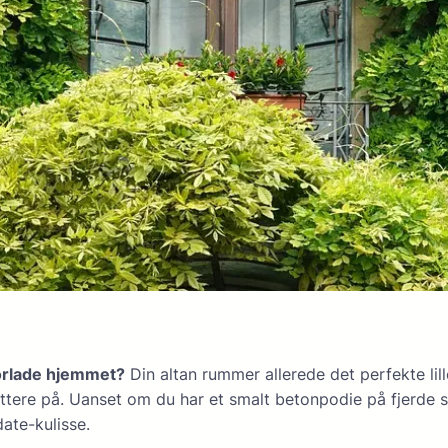
forlade hjemmet?
Din altan rummer allerede det perfekte lil
ættere på. Uanset om du har et smalt betonpodie på fjerde s
ate-kulisse.