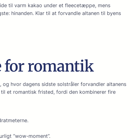
side til varm kakao under et fleecetæppe, mens
gste: hinanden. Klar til at forvandle altanen til byens
e for romantik
og hvor dagens sidste solstråler forvandler altanens
il et romantisk fristed, fordi den kombinerer fire
adratmeterne.
turligt “wow-moment”.