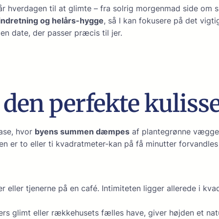
år hverdagen til at glimte – fra solrig morgenmad side om 
indretning og helårs-hygge
, så I kan fokusere på det vigti
 date, der passer præcis til jer.
 den perfekte kuliss
oase, hvor
byens summen dæmpes
af plantegrønne vægge, 
 er to eller ti kvadratmeter-kan på få minutter forvandles t
r eller tjenerne på en café. Intimiteten ligger allerede i kv
ers glimt eller rækkehusets fælles have, giver højden et na