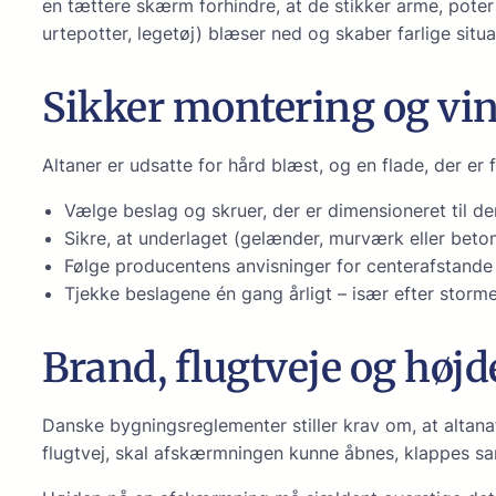
en tættere skærm forhindre, at de stikker arme, poter
urtepotter, legetøj) blæser ned og skaber farlige sit
Sikker montering og vin
Altaner er udsatte for hård blæst, og en flade, der er fi
Vælge beslag og skruer, der er dimensioneret til d
Sikre, at underlaget (gelænder, murværk eller beto
Følge producentens anvisninger for centerafstande
Tjekke beslagene én gang årligt – især efter storme
Brand, flugtveje og højd
Danske bygningsreglementer stiller krav om, at alta
flugtvej, skal afskærmningen kunne åbnes, klappes sa