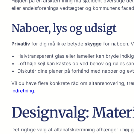
Højden på en afskærmning må sjældent overstige det 
eller andelsforenings vedtægter og kommunens facade­
Naboer, lys og udsigt
Privatliv
for dig må ikke betyde
skygge
for naboen. V
Halvtransparent glas eller lameller kan bryde indkig
Lofthøje sejl kan kastes op ved behov og rulles sam
Diskutér dine planer på forhånd med naboer og evt. 
Vil du have flere konkrete råd om altanrenovering, tr
indretning
.
Designvalg: Materi
Det rigtige valg af altanafskærmning afhænger i høj g