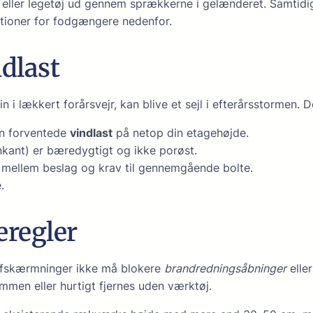
 eller legetøj ud gennem sprækkerne i gelænderet. Samtidig
uationer for fodgængere nedenfor.
dlast
n i lækkert forårsvejr, kan blive et sejl i efterårsstormen. D
en forventede
vindlast
på netop din etagehøjde.
nkant) er bæredygtigt og ikke porøst.
 mellem beslag og krav til gennemgående bolte.
.
eregler
nafskærmninger ikke må blokere
brandredningsåbninger
elle
mmen eller hurtigt fjernes uden værktøj.