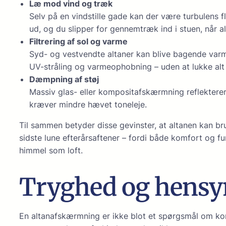
Læ mod vind og træk
Selv på en vindstille gade kan der være turbulens f
ud, og du slipper for gennemtræk ind i stuen, når a
Filtrering af sol og varme
Syd- og vestvendte altaner kan blive bagende varm
UV-stråling og varmeophobning – uden at lukke alt 
Dæmpning af støj
Massiv glas- eller kompositafskærmning reflekterer o
kræver mindre hævet toneleje.
Til sammen betyder disse gevinster, at altanen kan br
sidste lune efterårsaftener – fordi både komfort og fun
himmel som loft.
Tryghed og hensyn
En altanafskærmning er ikke blot et spørgsmål om kom