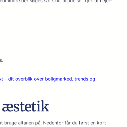
ndre der søges særskilt tilladelse. Tjek din ejer-
s.
yt – dit overblik over boligmarked, trends og
 æstetik
t bruge altanen på. Nedenfor får du først en kort