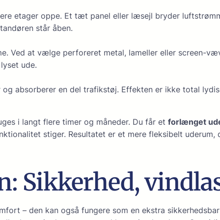
lere etager oppe. Et tæt panel eller læsejl bryder luftstrøm
ltandøren står åben.
e. Ved at vælge perforeret metal, lameller eller screen-v
lyset ude.
g absorberer en del trafikstøj. Effekten er ikke total lydi
uges i langt flere timer og måneder. Du får et
forlænget u
ktionalitet stiger. Resultatet er et mere fleksibelt uderum,
: Sikkerhed, vindla
fort – den kan også fungere som en ekstra sikkerheds­barr