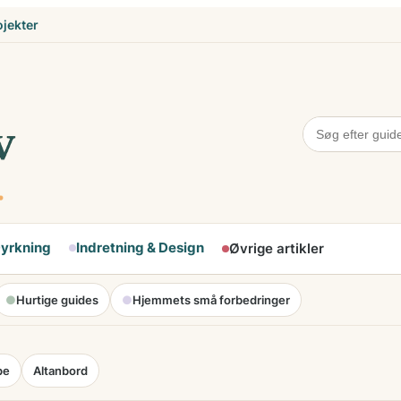
ojekter
Dyrkning
Indretning & Design
Øvrige artikler
●
Hurtige guides
●
Hjemmets små forbedringer
pe
Altanbord