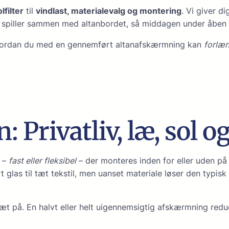
lfilter
til
vindlast, materialevalg og montering
. Vi giver d
n spiller sammen med altanbordet, så middagen under åben 
hvordan du med en gennem­ført altanafskærmning kan
forlæ
 Privatliv, læ, sol og
e –
fast eller fleksibel
– der monteres inden for eller uden p
glas til tæt tekstil, men uanset materiale løser den typisk 
æt på. En halvt eller helt uigennemsigtig afskærmning redu