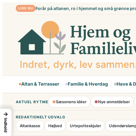
Spring
Forår på altanen, ro i hjemmet og små grønne pr
LIGE NU
til
indhold
Altan & Terrasser
Familie & Hverdag
Have & 
●
Sæsonens idéer
●
Nye anmeldelser
AKTUEL RYTME
→
REDAKTIONELT UDVALG
Indhold
Altankasse
Højbed
Urtepotteskjuler
Udendørslam