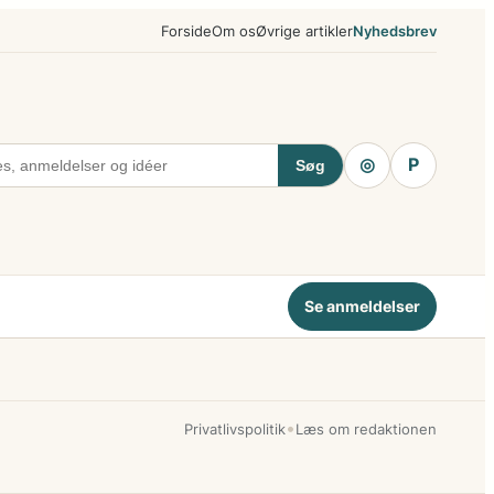
Forside
Om os
Øvrige artikler
Nyhedsbrev
◎
P
Søg
Se anmeldelser
•
Privatlivspolitik
Læs om redaktionen