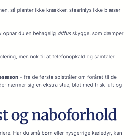
men, så planter ikke knækker, stearinlys ikke blæser
æv opnår du en behagelig
diffus
skygge, som dæmper
solering, men nok til at telefonopkald og samtaler
desæson
– fra de første solstråler om foråret til de
 der nærmer sig en ekstra stue, blot med frisk luft og
st og naboforhold
iere. Har du små børn eller nysgerrige kæledyr, kan