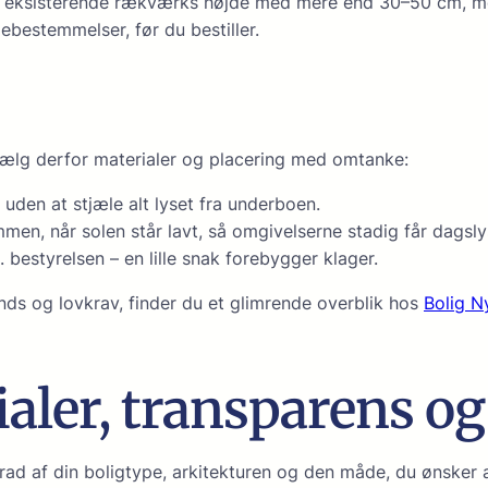
eksisterende rækværks højde med mere end 30–50 cm, medmi
bestemmelser, før du bestiller.
ælg derfor materialer og placering med omtanke:
 uden at stjæle alt lyset fra underboen.
men, når solen står lavt, så omgivelserne stadig får dagsly
bestyrelsen – en lille snak forebygger klager.
ends og lovkrav, finder du et glimrende overblik hos
Bolig N
aler, transparens og
rad af din boligtype, arkitekturen og den måde, du ønsker a