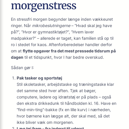
morgenstress
En stressfri morgen begynder længe inden vækkeuret
ringer. Når
mikrobeslutningerne
– “Hvad skal jeg have
på?”, “Hvor er gymnastiktøjet?”, “Hvem laver
madpakker?” – allerede er taget, kan familien stå op til
ro i stedet for kaos. Aftenforberedelser handler derfor
om at
flytte opgaver fra det mest pressede tidsrum på
dagen
til et tidspunkt, hvor I har bedre overskud.
Sådan gør I:
Pak tasker og sportstøj
Stil skoletasker, arbejdstaske og træningstaske klar
det samme sted hver aften. Tjek at bøger,
computere, ladere og idrætstøj er på plads – også
den ekstra drikkedunk til håndbolden kl. 16. Have en
“find-min-ting”-bakke (fx en lille kurv) i nærheden,
hvor børnene kan lægge alt, der skal med, så det
ikke bliver væk om morgenen.
Læg tøj frem – fra inderst til yderst