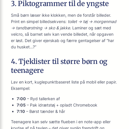
3. Piktogrammer til de yngste
Små børn læser ikke klokken, men de forstår billeder.
Print en simpel billed­sekvens:
toilet → tøj → morgenmad
→ tandbørstning → sko & jakke
. Laminer og sæt med
velcro, så barnet selv kan vende billedet, når opgaven
er løst. Det giver ejerskab og færre gentagelser af “har
du husket…?”
4. Tjeklister til større børn og
teenagere
Lav en kort, kuglepunkt­baseret liste på mobil eller papir.
Eksempel:
7:00
– Ryd tallerken af
7:05
– Pak idrætstøj + opladt Chromebook
7:10
– Børst tænder & hår
Teenagere kan selv sætte flueben i en note-app eller
krydse af på tavlen – det giver synlig fremdrift og