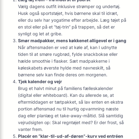
Vælg dagens outfit inklusive strømper og undertøj.
Husk også sportstøjet, hvis børnene skal til idræt,
eller du selv har yogatime efter arbejde. Læg tøjet på
en stol eller på et “tøj-trin” på trappen, så det er
synligt og let at gribe.
Smør madpakker, mens køkkenet alligevel er i gang
Når aftensmaden er ved at køle af, kan I udnytte
tiden til at smøre rugbrød, fylde snackbokse eller
hælde smoothie i flasker. Sæt madpakkerne i
køleskabets øverste hylde med navneskilt, så
børnene selv kan finde deres om morgenen.
Tjek kalender og vejr
Brug et halvt minut på familiens fælleskalender
(digital eller whiteboard). Kan du allerede se, at
eftermiddagen er tætpakket, så lav enten en ekstra
portion aftensmad nu til hurtig opvarmning næste
dag eller planlæg et take-away-måltid. Slå samtidig
vejrudsigten op: Skal regntøjet med? Er der frost, så
vanter frem.
Placér en “klar-til-ud-af-døren”-kurv ved entréen