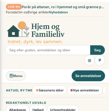
Spring
×
Forår på altanen, ro i hjemmet og små grønne projekter
LIGE NU
til
Forside
Om os
Øvrige artikler
Nyhedsbrev
indhold
Søg
◎
P
☰
Se anmeldelser
Menu
●
Sæsonens idéer
●
Nye anmeldelser
●
H
AKTUEL RYTME
REDAKTIONELT UDVALG
Altankasse
Højbed
Urtepotteskjuler