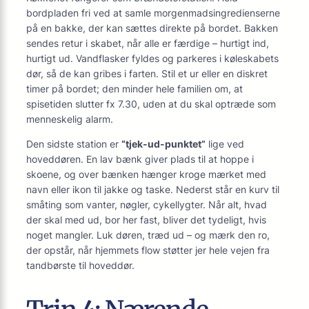
bordpladen fri ved at samle morgenmadsingredienserne
på en bakke, der kan sættes direkte på bordet. Bakken
sendes retur i skabet, når alle er færdige – hurtigt ind,
hurtigt ud. Vandflasker fyldes og parkeres i køleskabets
dør, så de kan gribes i farten. Stil et ur eller en diskret
timer på bordet; den minder hele familien om, at
spisetiden slutter fx 7.30, uden at du skal optræde som
menneskelig alarm.
Den sidste station er
“tjek-ud-punktet”
lige ved
hoveddøren. En lav bænk giver plads til at hoppe i
skoene, og over bænken hænger kroge mærket med
navn eller ikon til jakke og taske. Nederst står en kurv til
småting som vanter, nøgler, cykellygter. Når alt, hvad
der skal med ud, bor her fast, bliver det tydeligt, hvis
noget mangler. Luk døren, træd ud – og mærk den ro,
der opstår, når hjemmets flow støtter jer hele vejen fra
tandbørste til hoveddør.