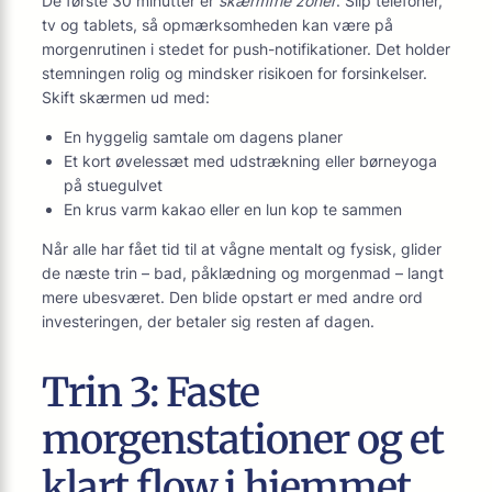
De første 30 minutter er
skærmfrie zoner
. Slip telefoner,
tv og tablets, så opmærksomheden kan være på
morgenrutinen i stedet for push-notifikationer. Det holder
stemningen rolig og mindsker risikoen for forsinkelser.
Skift skærmen ud med:
En hyggelig samtale om dagens planer
Et kort øvelessæt med udstrækning eller børneyoga
på stuegulvet
En krus varm kakao eller en lun kop te sammen
Når alle har fået tid til at vågne mentalt og fysisk, glider
de næste trin – bad, påklædning og morgenmad – langt
mere ubesværet. Den blide opstart er med andre ord
investeringen, der betaler sig resten af dagen.
Trin 3: Faste
morgenstationer og et
klart flow i hjemmet