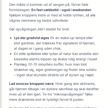
Den måde vi kommer ud af sengen på, farver hele
formiddagen.
En fast vækketid – også i weekenden
hjælper kroppens indre ur med at holde rytmen, så alle
vågner nemmere og bedre udhvilede.
Gør opvågningen
blid
i stedet for brat:
Lys der gradvist øges
(fx en wake-up-lampe eller
blot gardiner, der trækkes fra) signalerer til hjernen,
at dagen er i gang uden chok.
En stille spilleliste eller lyden af natur kan erstatte den
klassiske alarms bippen og skabe rolig energi i huset.
Planlæg
10-15 minutters buffer
, hvor man blot
strækker sig, siger godmorgen og finder sine sutsko
– ingen skal skyndes direkte ud af dynen og i tøjet.
Lad snooze-knappen være
. Hver gang den aktiveres,
går hjernen tilbage i en dybere søvnfase og skal derefter
rives ud af den igen. To-tre “mikroopvågninger” føles
mere drænende end ét tydeligt farvel til puden.