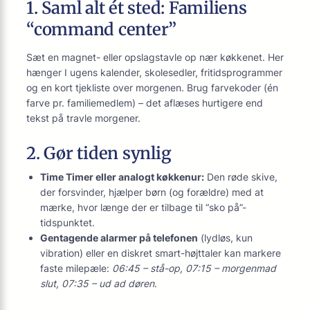
1. Saml alt ét sted: Familiens
“command center”
Sæt en magnet- eller opslagstavle op nær køkkenet. Her
hænger I ugens kalender, skole­sedler, fritids­programmer
og en kort tjekliste over morgenen. Brug farvekoder (én
farve pr. familiemedlem) – det aflæses hurtigere end
tekst på travle morgener.
2. Gør tiden synlig
Time Timer eller analogt køkkenur:
Den røde skive,
der forsvinder, hjælper børn (og forældre) med at
mærke, hvor længe der er tilbage til “sko på”-
tidspunktet.
Gentagende alarmer på telefonen
(lydløs, kun
vibration) eller en diskret smart-højttaler kan markere
faste milepæle:
06:45 – stå-op, 07:15 – morgenmad
slut, 07:35 – ud ad døren
.