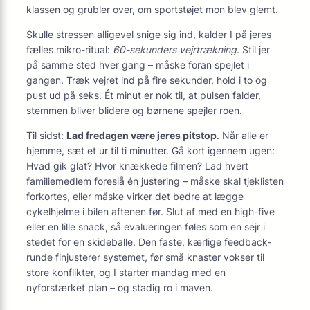
klassen og grubler over, om sportstøjet mon blev glemt.
Skulle stressen alligevel snige sig ind, kalder I på jeres
fælles mikro-ritual:
60-sekunders vejrtrækning
. Stil jer
på samme sted hver gang – måske foran spejlet i
gangen. Træk vejret ind på fire sekunder, hold i to og
pust ud på seks. Ét minut er nok til, at pulsen falder,
stemmen bliver blidere og børnene spejler roen.
Til sidst:
Lad fredagen være jeres pitstop
. Når alle er
hjemme, sæt et ur til ti minutter. Gå kort igennem ugen:
Hvad gik glat? Hvor knækkede filmen? Lad hvert
familiemedlem foreslå én justering – måske skal tjeklisten
forkortes, eller måske virker det bedre at lægge
cykelhjelme i bilen aftenen før. Slut af med en high-five
eller en lille snack, så evalueringen føles som en sejr i
stedet for en skideballe. Den faste, kærlige feedback-
runde finjusterer systemet, før små knaster vokser til
store konflikter, og I starter mandag med en
nyforstærket plan – og stadig ro i maven.