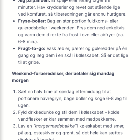
Æg på panden:
Et spejl- eller røræg tager tre
minutter. Hav krydderier og revet ost stående lige
ved komfuret, så tilberedningen går endnu hurtigere.
Fryse-boller:
Bag en stor portion fuldkorns- eller
gulerodsboller i weekenden. Frys dem ned enkeltvis,
og varm dem direkte fra frost i ovn eller airfryer (ca.
6-8 min.).
Frugt-to-go:
Vask æbler, pærer og gulerødder på én
gang og læg dem i en skål i køleskabet. Så er det lige
til at gribe.
Weekend-forberedelser, der betaler sig mandag
morgen
Sæt en halv time af søndag eftermiddag til at
portionere havregryn, bage boller og koge 6-8 æg til
ugen.
Fyld drikkedunke og stil dem i køleskabet – kolde
vandflasker er klar sammen med madpakkerne.
Lav en
“morgenmadsbakke”
i køleskabet med smør,
pålæg, osteskiver og grønt, så det hele kan sættes
direkte på bordet.