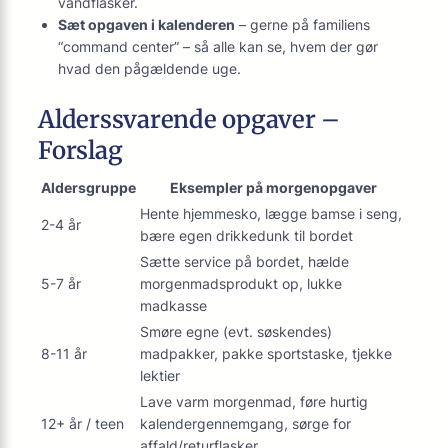
vandflasker.
Sæt opgaven i kalenderen
– gerne på familiens
“command center” – så alle kan se, hvem der gør
hvad den pågældende uge.
Alderssvarende opgaver –
Forslag
Aldersgruppe
Eksempler på morgenopgaver
Hente hjemmesko, lægge bamse i seng,
2-4 år
bære egen drikkedunk til bordet
Sætte service på bordet, hælde
5-7 år
morgenmadsprodukt op, lukke
madkasse
Smøre egne (evt. søskendes)
8-11 år
madpakker, pakke sportstaske, tjekke
lektier
Lave varm morgenmad, føre hurtig
12+ år / teen
kalender­gennemgang, sørge for
affald/returflasker