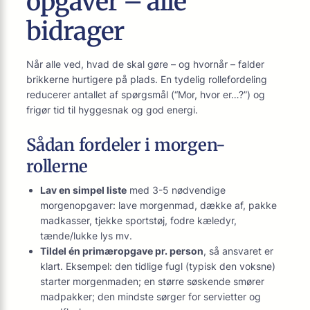
opgaver – alle
bidrager
Når alle ved, hvad de skal gøre – og hvornår – falder
brikkerne hurtigere på plads. En tydelig rollefordeling
reducerer antallet af spørgsmål (“Mor, hvor er…?”) og
frigør tid til hyggesnak og god energi.
Sådan fordeler i morgen-
rollerne
Lav en simpel liste
med 3-5 nødvendige
morgenopgaver: lave morgenmad, dække af, pakke
madkasser, tjekke sportstøj, fodre kæledyr,
tænde/lukke lys mv.
Tildel én primæropgave pr. person
, så ansvaret er
klart. Eksempel: den tidlige fugl (typisk den voksne)
starter morgenmaden; en større søskende smører
madpakker; den mindste sørger for servietter og