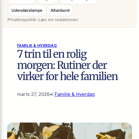
Udendørslampe
Altanbord
•
Privatlivspolitik
Læs om redaktionen
FAMILIE & HVERDAG
7 trin til en rolig
morgen: Rutiner der
virker for hele familien
marts 27, 2026
•
I
Familie & Hverdag