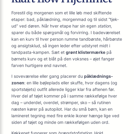
Forestil dig morgenen som et lille løb med skiftende
etaper: bad, påklædning, morgenmad og til sidst “tjek-
ud” ved døren. Når hver etape har sin egen
station
,
sparer du både spørgsmål og forvirring. I badeværelset
kan en kurv til hver person rumme tandbørste, hårbørste
og ansigtsklud, så ingen leder efter udstyret midt i
tandpasta-kampen. Sæt et
grønt klistermærke
på
børnets kurv og et blåt på den voksnes – øjet fanger
farven hurtigere end navnet.
I soveværelse eller gang placerer du
påklædnings-
zonen
: en lille bøjleplads eller skuffe, hvor dagens (og
sportstøjets) outfit allerede ligger klar fra aftenen før.
Hver del af tøjet kommer på i samme rækkefølge hver
dag – underdel, overdel, strømper, sko – så rutinen
næsten kører på autopilot. Har du små børn, kan en
lamineret tegning med fire enkle ikoner hænge lige ved
siden af tøjet og minde om rækkefølgen uden ord.
Køkkenet fungerer som
brændstofstation
. Hold