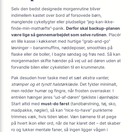
Selv den bedst designede morgenrutine bliver
indimellem kastet over bord af forsovede børn,
manglende cykellygter eller pludselige “jeg-kan-ikke-
finde-min-mathæfte”-panik.
Derfor skal backup-planen
være lige så gennemarbejdet som selve rutinen
. Placér
en lille kasse i køkkenet med hurtige “grab-and-go”
løsninger – bananmuffins, nøddeposer, smoothies på
flaske eller de boller, I bagte søndag og frøs ned. Så kan
morgenmaden skifte hænder på vej ud ad døren uden at
forvandle bilen eller cykelstien til en krummerute.
Pak desuden hver taske med et sæt
ekstra vanter,
strømper og et tyndt halstørklæde
. Det fylder minimalt,
men redder humør og fingre, når frosten overrasker. I
entréen hænger jeres “ud-af-døren” tjekliste i øjenhøjde:
Start altid med
must-do først
(tandbørstning, tøj, sko,
madpakke, nøgler), så kan “nice-to-have” punkterne
trimmes væk, hvis tiden løber. Væn børnene til at pege
på hvert ikon eller ord, når de har klaret det – det skaber
ro og lukker mentale faner, så ingen ligger vågen i