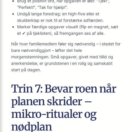
Brug ét positivt ord, når opgaven er løst: “Tjek!”,
“Perfekt!”, “Tak for hjælp!”.
Undgå lange foredrag; en high-five eller et
skulderklap er nok til at forstærke adfærden.
Marker færdige opgaver visuelt (flip en magnet, sæt
et ✔ på tjeklisten), så fremgangen ses af alle.
Når hver familie­medlem føler sig nødvendig – i stedet for
bare nødvendig­gjort – løfter det hele
morgenstemningen. Små opgaver, givet med tillid og
anerkendelse, er grundstenen i en rolig og samskabt
start på dagen.
Trin 7: Bevar roen når
planen skrider –
mikro-ritualer og
nødplan