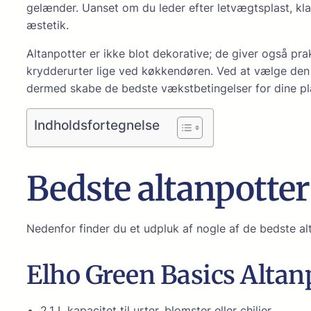
gelænder. Uanset om du leder efter letvægtsplast, kla
æstetik.
Altanpotter er ikke blot dekorative; de giver også pra
krydderurter lige ved køkkendøren. Ved at vælge den r
dermed skabe de bedste vækstbetingelser for dine plan
Indholdsfortegnelse
Bedste altanpotter 
Nedenfor finder du et udpluk af nogle af de bedste a
Elho Green Basics Altan
2,1 L kapacitet til urter, blomster eller chilier