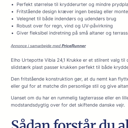
Perfekt størrelse til krydderurter og mindre prydpl
Fritstående design kræver ingen beslag eller monte
Velegnet til både indendørs og udendørs brug
Robust over for regn, vind og UV-påvirkning
Giver fleksibel indretning på små altaner og terrass
Annonce i samarbejde med
PriceRunner
Elho Urtepotte Vibia 24,1 Krukke er et stilrent valg t
slidstærk plast passer krukken perfekt til både krydd
Den fritstående konstruktion gør, at du nemt kan flytt
eller gul for at matche din personlige stil og give altane
Uanset om du har en rummelig tagterrasse eller en lille 
modstandsdygtig over for det skiftende danske vejr.
Sådan forstår du a