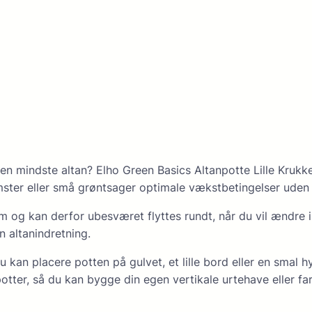
mindste altan? Elho Green Basics Altanpotte Lille Krukke g
mster eller små grøntsager optimale vækstbetingelser uden 
ram og kan derfor ubesværet flyttes rundt, når du vil ændre 
n altanindretning.
du kan placere potten på gulvet, et lille bord eller en smal 
ter, så du kan bygge din egen vertikale urtehave eller fa