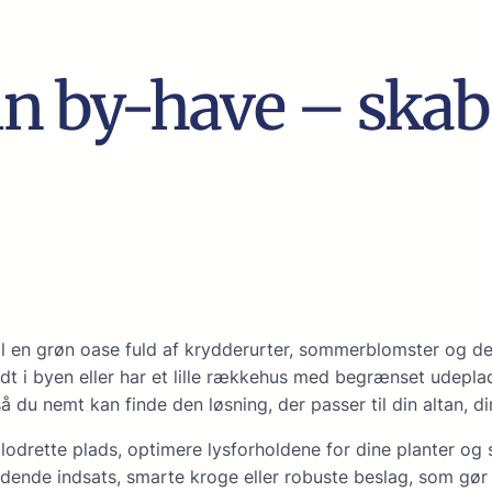
din by-have – skab
l en grøn oase fuld af krydderurter, sommerblomster og dek
dt i byen eller har et lille rækkehus med begrænset udepla
du nemt kan finde den løsning, der passer til din altan, din
odrette plads, optimere lysforholdene for dine planter og s
dende indsats, smarte kroge eller robuste beslag, som gør 