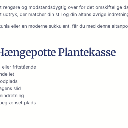
 at rengøre og modstandsdygtig over for det omskiftelige dan
t udtryk, der matcher din stil og din altans øvrige indretnin
nia eller en moderne sukkulent, får du med denne altanpott
 Hængepotte Plantekasse
ller fritstående
nde let
rodplads
agens slid
anindretning
å begrænset plads