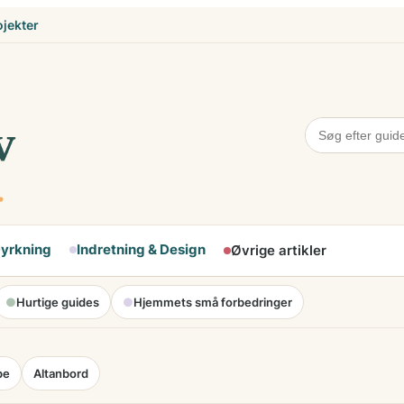
ojekter
Dyrkning
Indretning & Design
Øvrige artikler
●
Hurtige guides
●
Hjemmets små forbedringer
pe
Altanbord