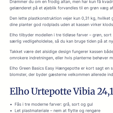
Drømmer du om en frodig altan, men har kun få kvadr
gelænderet på et øjeblik forvandles til en grøn væg a
Den lette plastkonstruktion vejer kun 0,31 kg, hvilke
dine planter god rodplads uden at kassen virker klods
Elho tilbyder modellen i tre tidløse farver – grøn, sor
særlig vedligeholdelse, så du kan bruge tiden på at nyd
Takket være det alsidige design fungerer kassen både s
omrokere indretningen, eller hvis planterne behøver m
Elho Green Basics Easy Hængepotte er kort sagt en sma
blomster, der byder gæsterne velkommen allerede in
Elho Urtepotte Vibia 24,
Fås i tre moderne farver: grå, sort og gul
Let plastmateriale – nem at flytte og rengøre