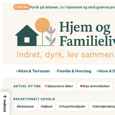
Spring
Forår på altanen, ro i hjemmet og små grønne pr
LIGE NU
til
indhold
Altan & Terrasser
Familie & Hverdag
Have & 
●
Sæsonens idéer
●
Nye anmeldelser
AKTUEL RYTME
→
REDAKTIONELT UDVALG
Indhold
Altankasse
Højbed
Urtepotteskjuler
Udendørslam