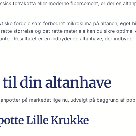
ssisk terrakotta eller moderne fibercement, er der en alta
ktiske fordele som forbedret mikroklima på altanen, øget bi
ette størrelse og det rette materiale kan du sikre optimal
ter. Resultatet er en indbydende altanhave, der indbyder ti
til din altanhave
ltanpotter på markedet lige nu, udvalgt på baggrund af pop
potte Lille Krukke