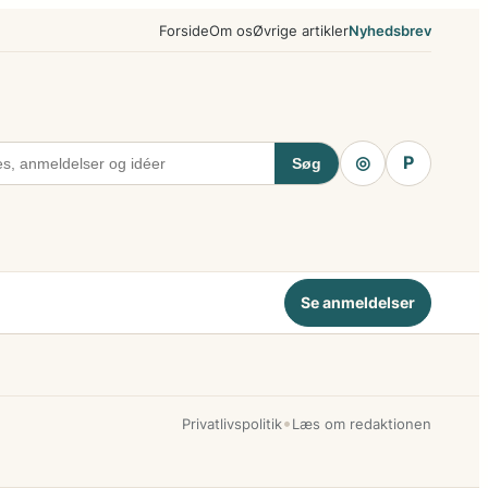
Forside
Om os
Øvrige artikler
Nyhedsbrev
◎
P
Søg
Se anmeldelser
•
Privatlivspolitik
Læs om redaktionen