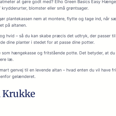
atmeter at gøre godt med? Elho Green Basics Easy Hængepo
f krydderurter, blomster eller små grøntsager.
t gør plantekassen nem at montere, flytte og tage ind, når 
et på altanen.
t og hvid – så du kan skabe præcis det udtryk, der passer til 
e dine planter i stedet for at passe dine potter.
om hængekasse og fritstående potte. Det betyder, at du kan 
ere læ.
rt genvej til en levende altan – hvad enten du vil have fri
denfor gelænderet.
1 Krukke