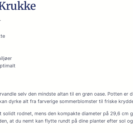
 Krukke
r
tte
iljøer
optimalt
andle selv den mindste altan til en grøn oase. Potten er de
an dyrke alt fra farverige sommerblomster til friske krydde
 et solidt rodnet, mens den kompakte diameter på 29,6 cm 
, at du nemt kan flytte rundt på dine planter efter sol og