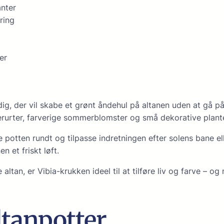
anter
ring
er
il dig, der vil skabe et grønt åndehul på altanen uden at g
erurter, farverige sommerblomster og små dekorative plante
e potten rundt og tilpasse indretningen efter solens bane e
n et friskt løft.
altan, er Vibia-krukken ideel til at tilføre liv og farve – o
ltanpotter