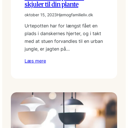
skjuler til din plante
oktober 15, 2023
Hjemogfamilieliv.dk
Urtepotten har for længst fået en
plads i danskernes hjerter, og i takt
med at stuen forvandles til en urban
jung­le, er jagten på…
Læs mere