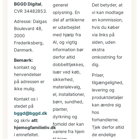
BGGD Digital
,
generel
Det betyder, at
CVR 34482853.
oplysning. En
vi kan modtage
del af artiklerne
en kommission,
Adresse: Dalgas
er udarbejdet
hvis du køber
Boulevard 48,
med hjælp fra
via links på
2000
AI, og vigtig
siden, uden
Frederiksberg,
information bør
ekstra
Danmark.
derfor altid
omkostning for
Bemærk:
dobbelttjekkes,
dig.
kontakt og
især ved køb,
henvendelser
Priser,
sikkerhed,
på adressen er
tilgængelighed,
materialevalg,
ikke mulig.
levering og
el, installationer,
produktdetaljer
Kontakt os i
børn, sundhed,
kan ændre sig
stedet på
planter,
hos
bggd@bggd.dk
dyrkning og
forhandlerne.
og skriv
att:
forhold der kan
Tjek derfor altid
hjemogfamilieliv.dk
variere fra hjem
i emnefeltet.
de endelige
til hjem.