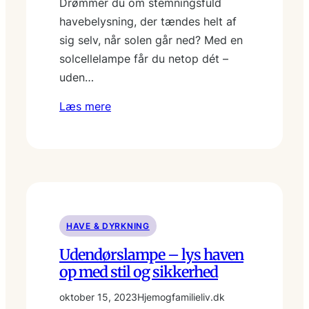
Drømmer du om stemningsfuld
havebelysning, der tændes helt af
sig selv, når solen går ned? Med en
solcellelampe får du netop dét –
uden…
Læs mere
HAVE & DYRKNING
Udendørslampe – lys haven
op med stil og sikkerhed
oktober 15, 2023
Hjemogfamilieliv.dk