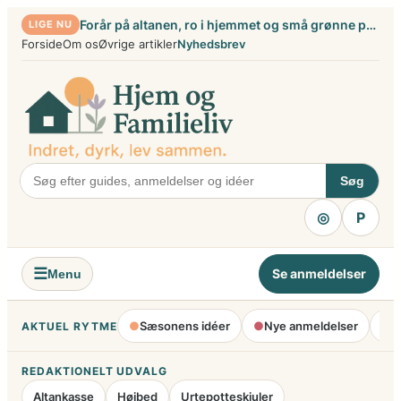
Spring
Forår på altanen, ro i hjemmet og små grønne projekter
LIGE NU
til
Forside
Om os
Øvrige artikler
Nyhedsbrev
indhold
Søg
◎
P
☰
Se anmeldelser
Menu
●
Sæsonens idéer
●
Nye anmeldelser
●
H
AKTUEL RYTME
REDAKTIONELT UDVALG
Altankasse
Højbed
Urtepotteskjuler