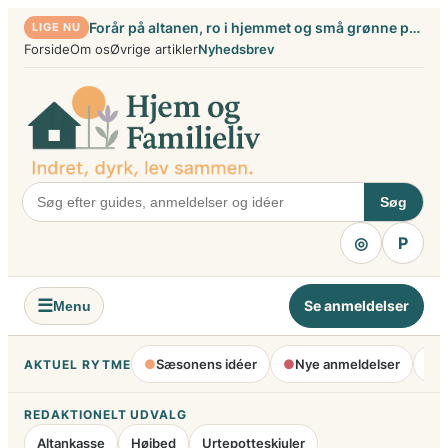
Spring
Forår på altanen, ro i hjemmet og små grønne projekter
LIGE NU
til
Forside
Om os
Øvrige artikler
Nyhedsbrev
indhold
Søg
◎
P
☰
Se anmeldelser
Menu
●
Sæsonens idéer
●
Nye anmeldelser
●
H
AKTUEL RYTME
REDAKTIONELT UDVALG
Altankasse
Højbed
Urtepotteskjuler