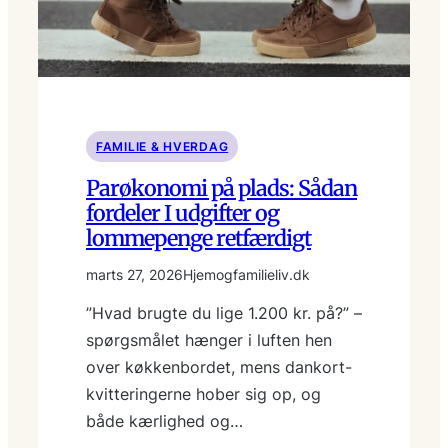
FAMILIE & HVERDAG
Parøkonomi på plads: Sådan
fordeler I udgifter og
lommepenge retfærdigt
marts 27, 2026
Hjemogfamilieliv.dk
”Hvad brugte du lige 1.200 kr. på?” –
spørgsmålet hænger i luften hen
over køkkenbordet, mens dankort-
kvitteringerne hober sig op, og
både kærlighed og…