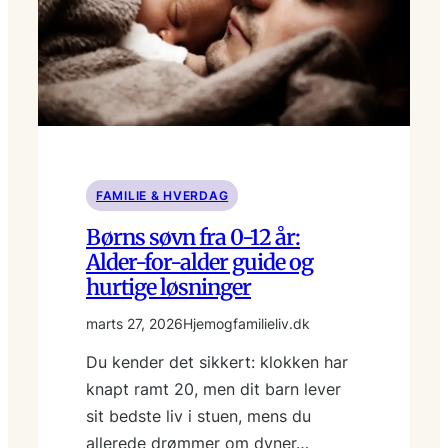
FAMILIE & HVERDAG
Børns søvn fra 0-12 år:
Alder-for-alder guide og
hurtige løsninger
marts 27, 2026
Hjemogfamilieliv.dk
Du kender det sikkert: klokken har
knapt ramt 20, men dit barn lever
sit bedste liv i stuen, mens du
allerede drømmer om dyner…