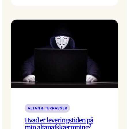
ALTAN & TERRASSER
Hvad er leveringstiden på
min altanafskærmning?